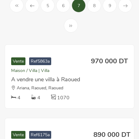
5
6
7
8
9
970 000 DT
Vente
Ref5863a
Maison / Villa | Villa
A vendre une villa à Raoued
Ariana, Raoued, Raoued
4
4
1070
890 000 DT
Vente
Ref6175a