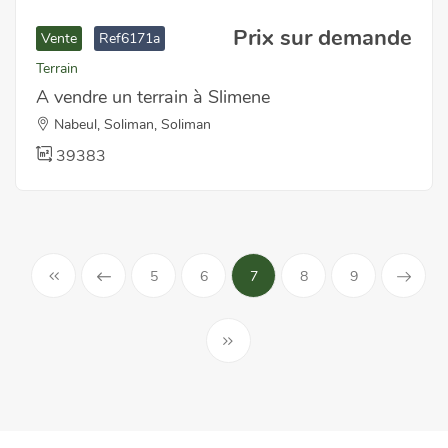
Prix sur demande
Vente
Ref6171a
Terrain
A vendre un terrain à Slimene
Nabeul, Soliman, Soliman
39383
5
6
7
8
9