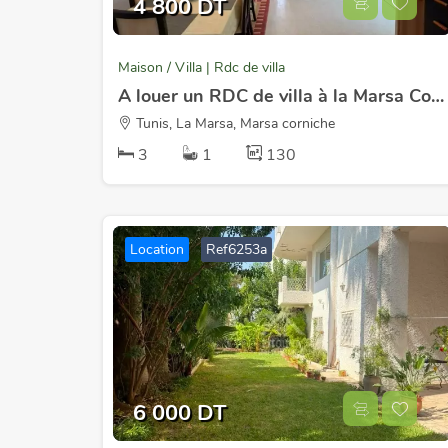
4 800 DT
Maison / Villa | Rdc de villa
A louer un RDC de villa à la Marsa Corniche
Tunis, La Marsa, Marsa corniche
3
1
130
Location
Ref6253a
6 000 DT