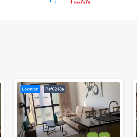
Location
Ref6248a