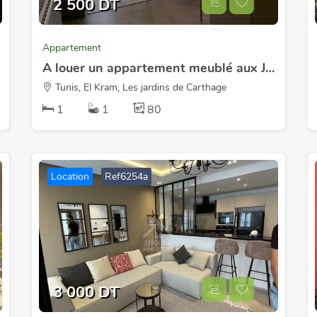
2 500 DT
Appartement
A louer un appartement meublé aux Jardins de Carthage
Tunis, El Kram, Les jardins de Carthage
1
1
80
Location
Ref6254a
3 000 DT