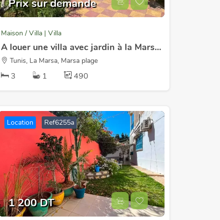
Prix sur demande
Maison / Villa | Villa
A louer une villa avec jardin à la Marsa Saada
Tunis, La Marsa, Marsa plage
3
1
490
Location
Ref6255a
1 200 DT