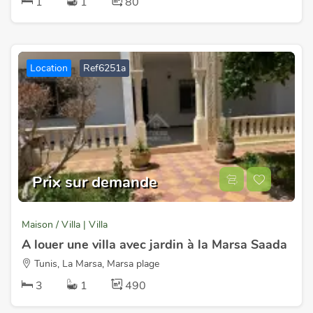
1
1
80
Location
Ref6251a
Prix sur demande
Maison / Villa | Villa
A louer une villa avec jardin à la Marsa Saada
Tunis, La Marsa, Marsa plage
3
1
490