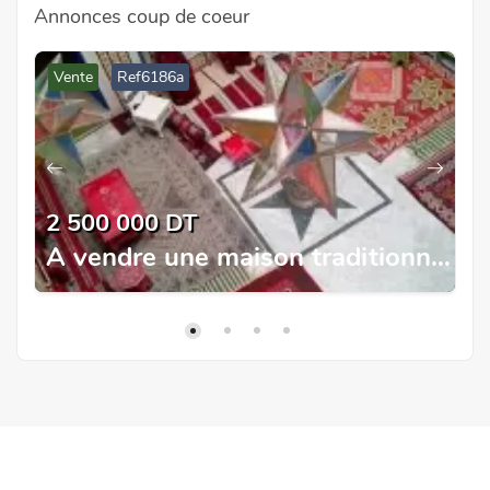
Annonces coup de coeur
Vente
Ref6186a
2 500 000 DT
 la Marsa
A vendre une maison traditionnelle à Tunis